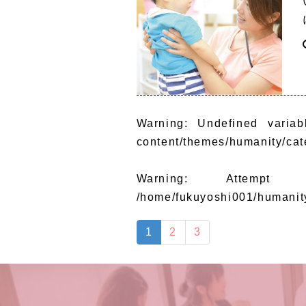
Warning
: Undefined variab
content/themes/humanity/cat
Warning
: Attempt 
/home/fukuyoshi001/humanit
1
2
3