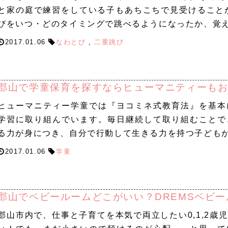
と家の庭で練習をしている子もあちこちで見受けること
びをいつ・どのタイミングで跳べるようになったか、覚
2017.01.06
なわとび
,
二重跳び
郡山で学童保育を探すならヒューマニティーも
ヒューマニティー学童では『ヨコミネ式教育法』を基本
学習に取り組んでいます。毎日継続して取り組むことで
る力が身につき、自分で行動して生きる力を持つ子ども
2017.01.06
学童
郡山でベビールームどこがいい？DREMSベビ
郡山市内で、仕事と子育てを本気で両立したい0,1,2歳