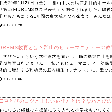
平成29年1月27日（金）、郡山中央公民館多目的ホー
『第12回DREMS成果発表会』が開催されました。鳴
子どもたちによる1年間の集大成となる発表会、みんなほ
2017.01.28
DREMS教育とは？郡山のヒューマニティーの
「学びたい」という本性欲求を満たし、脳の機能向上を
早期教育は行いません。 私どもヒューマニティー幼保
発的に増加する乳幼児の脳内細胞（シナプス）に、遊び
2017.01.06
二重とびのコツと正しい跳び方とは？なわとび
冬になると縄跳びを授業に取り入れる小学校も少なくあ