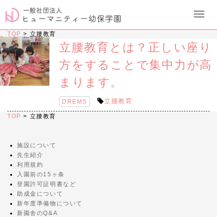
TOP
>
立腰教育
立腰教育とは？正しい座り
方をすることで集中力が高
まります。
立腰教育
DREMS
TOP
>
立腰教育
施設について
先生紹介
利用規約
入園前の15ヶ条
登園許可証明書など
助成金について
新年度準備物について
新園舎のQ&A