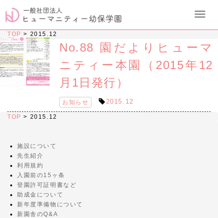
TOP
>
2015.12
No.88 園だよりヒューマ
ニティー本園（2015年12
月1日発行）
2015.12
お知らせ
TOP
>
2015.12
施設について
先生紹介
利用規約
入園前の15ヶ条
登園許可証明書など
助成金について
新年度準備物について
新園舎のQ&A