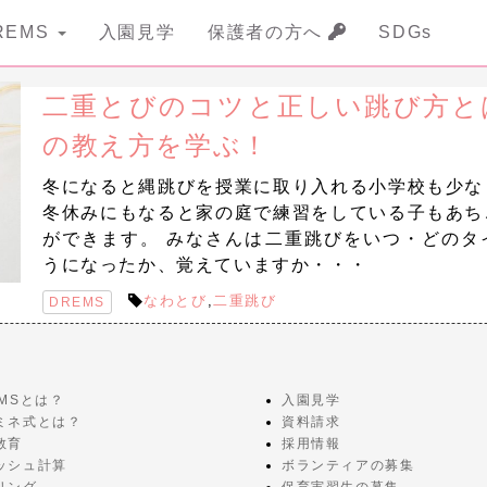
REMS
入園見学
保護者の方へ
SDGs
二重とびのコツと正しい跳び方と
の教え方を学ぶ！
冬になると縄跳びを授業に取り入れる小学校も少な
冬休みにもなると家の庭で練習をしている子もあち
ができます。 みなさんは二重跳びをいつ・どのタ
うになったか、覚えていますか・・・
なわとび
,
二重跳び
DREMS
EMSとは？
入園見学
ミネ式とは？
資料請求
教育
採用情報
ッシュ計算
ボランティアの募集
リング
保育実習生の募集