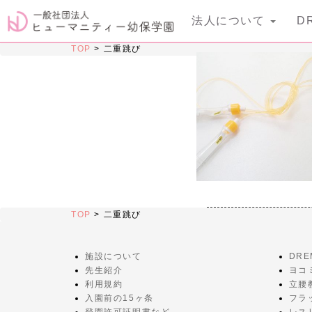
法人について
D
TOP
>
二重跳び
TOP
>
二重跳び
施設について
DR
先生紹介
ヨコ
利用規約
立腰
入園前の15ヶ条
フラ
登園許可証明書など
レス