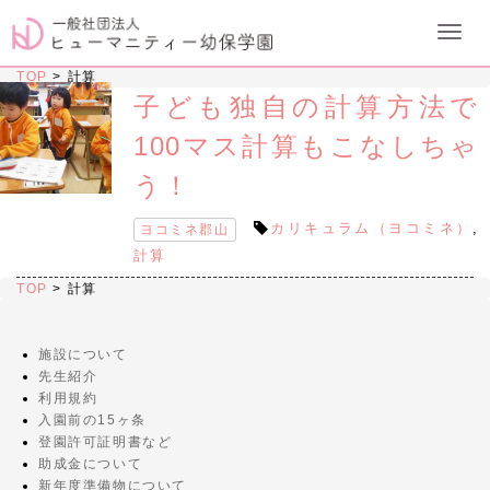
TOP
>
計算
子ども独自の計算方法で
100マス計算もこなしちゃ
う！
カリキュラム（ヨコミネ）
,
ヨコミネ郡山
計算
TOP
>
計算
施設について
先生紹介
利用規約
入園前の15ヶ条
登園許可証明書など
助成金について
新年度準備物について