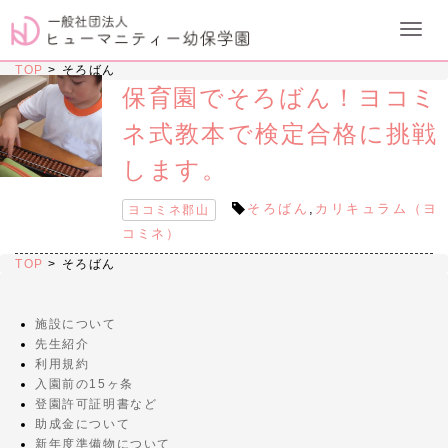
TOP
>
そろばん
保育園でそろばん！ヨコミ
ネ式教本で検定合格に挑戦
します。
そろばん
,
カリキュラム（ヨ
ヨコミネ郡山
コミネ）
TOP
>
そろばん
施設について
先生紹介
利用規約
入園前の15ヶ条
登園許可証明書など
助成金について
新年度準備物について