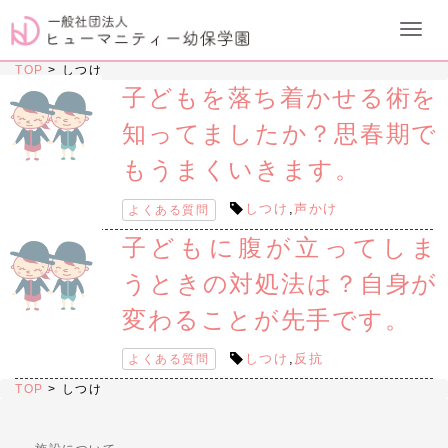
TOP
>
しつけ
子どもを落ち着かせる術を
知ってましたか？思春期で
もうまくいきます。
しつけ
,
声かけ
よくある質問
子どもに腹が立ってしま
うときの対処法は？自身が
変わることが先手です。
しつけ
,
反抗
よくある質問
TOP
>
しつけ