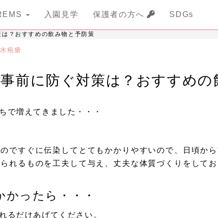
REMS
入園見学
保護者の方へ
SDGs
策は？おすすめの飲み物と予防策
,
水疱瘡
を事前に防ぐ対策は？おすすめの
ちで増えてきました・・・
いのですぐに伝染してとてもかかりやすいので、日頃から
べられるものを工夫して与え、丈夫な体質づくりをしてお
かかったら・・・
れるだけあげてください。