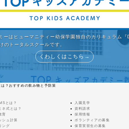
デミーはヒューマニティー幼保学園独自のカリキュラム『D
向けのトータルスクールです。
くわしくはこちら→
策は？おすすめの飲み物と予防策
EMSとは？
入園見学
ミネ式とは？
資料請求
教育
採用情報
ッシュ計算
ボランティアの募集
リング
保育実習生の募集