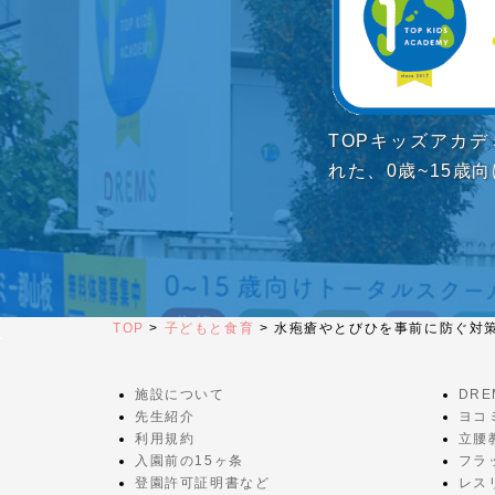
TOPキッズアカ
れた、0歳~15歳
TOP
>
子どもと食育
>
水疱瘡やとびひを事前に防ぐ対
施設について
DR
先生紹介
ヨコ
利用規約
立腰
入園前の15ヶ条
フラ
登園許可証明書など
レス