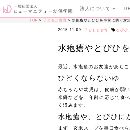
法人について
D
TOP
>
子どもと食育
>
水疱瘡やとびひを事前に防ぐ対
2015.11.09
とびひ
子どもと食育
水疱瘡やとびひ
最近、水疱瘡のお友達があちこ
ひどくならないゆ
赤ちゃんや幼児は、皮膚が弱
米餅などを、年齢に応じて食
く済みます。
水疱瘡や、とびひに
まず、玄米スープを毎日食べら