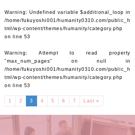
Warning
: Undefined variable $additional_loop in
/home/fukuyoshi001/humanity0310.com/public_h
tml/wp-content/themes/humanity/category.php
on line
53
Warning
: Attempt to read property
"max_num_pages" on null in
/home/fukuyoshi001/humanity0310.com/public_h
tml/wp-content/themes/humanity/category.php
on line
53
1
2
3
4
5
6
7
Last »