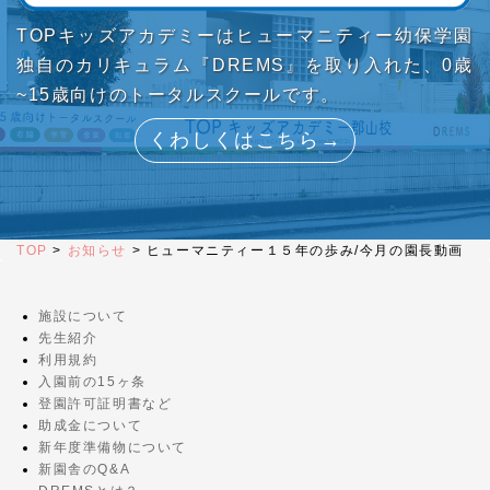
TOPキッズアカデミーはヒューマニティー幼保学園
独自のカリキュラム『DREMS』を取り入れた、0歳
~15歳向けのトータルスクールです。
くわしくはこちら→
TOP
>
お知らせ
>
ヒューマニティー１５年の歩み/今月の園長動画
施設について
先生紹介
利用規約
入園前の15ヶ条
登園許可証明書など
助成金について
新年度準備物について
新園舎のQ&A