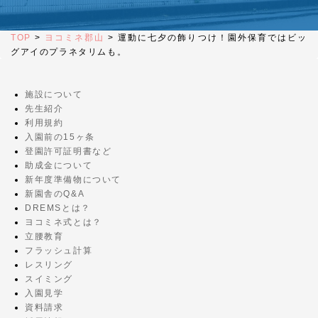
TOP
>
ヨコミネ郡山
>
運動に七夕の飾りつけ！園外保育ではビッ
グアイのプラネタリムも。
施設について
先生紹介
利用規約
入園前の15ヶ条
登園許可証明書など
助成金について
新年度準備物について
新園舎のQ&A
DREMSとは？
ヨコミネ式とは？
立腰教育
フラッシュ計算
レスリング
スイミング
入園見学
資料請求