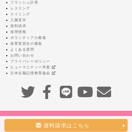
フラッシュ計算
レスリング
スイミング
入園見学
資料請求
採用情報
ボランティアの募集
保育実習生の募集
よくある質問
お問い合わせ
プライバシーポリシー
ヒューマニティー学童
日本右脳記憶教育協会
©2026
humanity.
資料請求はこちら
This site is protected by reCAPTCHA and the Google
Privacy Policy
and
Terms of Service
apply.