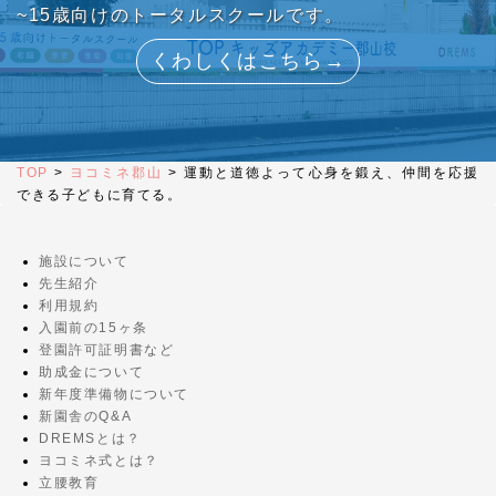
~15歳向けのトータルスクールです。
くわしくはこちら→
TOP
>
ヨコミネ郡山
>
運動と道徳よって心身を鍛え、仲間を応援
できる子どもに育てる。
施設について
先生紹介
利用規約
入園前の15ヶ条
登園許可証明書など
助成金について
新年度準備物について
新園舎のQ&A
DREMSとは？
ヨコミネ式とは？
立腰教育