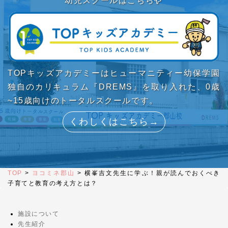
幼児スクールはこちら
TOPキッズアカデミーはヒューマニティー幼保学園
独自のカリキュラム『DREMS』を取り入れた、0歳
~15歳向けのトータルスクールです。
くわしくはこちら→
TOP
>
ヨコミネ郡山
>
横峯吉文先生に学ぶ！親が読んでおくべき
子育てと教育の考え方とは？
施設について
先生紹介