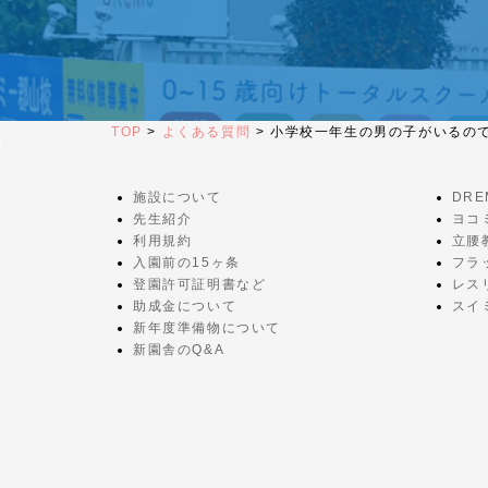
TOP
>
よくある質問
>
小学校一年生の男の子がいるの
施設について
DR
先生紹介
ヨコ
利用規約
立腰
入園前の15ヶ条
フラ
登園許可証明書など
レス
助成金について
スイ
新年度準備物について
新園舎のQ&A