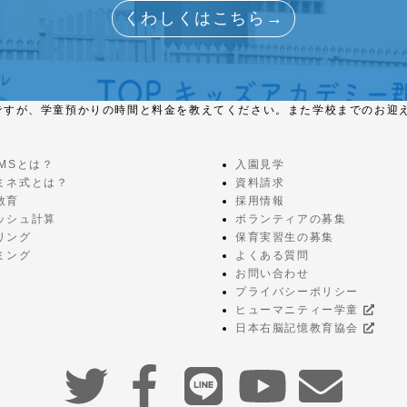
くわしくはこちら→
ですが、学童預かりの時間と料金を教えてください。また学校までのお迎
EMSとは？
入園見学
ミネ式とは？
資料請求
教育
採用情報
ッシュ計算
ボランティアの募集
リング
保育実習生の募集
ミング
よくある質問
お問い合わせ
プライバシーポリシー
ヒューマニティー学童
日本右脳記憶教育協会