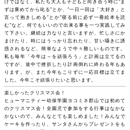
けではなく、私たち大人も子どもと向き合う時に”ま
ずは褒めてから叱る”とか、”一日一回は「大好き」と
言って抱きしめる”とか”寝る前に必ず一冊絵本を読
む”など、何でもいいので出来る事を一つ実践してみ
て下さい。継続は力なりと言いますが、忙しさにか
まけたり、時にはうっかり忘れたり、甘い囁きに誘
惑されるなど、簡単なようで中々難しいものです。
私も毎年「今年は～を頑張ろう」と計画は立てるの
ですが、途中で挫折したり計画倒れに終わる年もあ
ります。が、また今年もこりずに一応目標は立てま
した。今年こそ頑張りたいと思います。
楽しかったクリスマス会！
ヒューマニティー幼保学園ヨコミネ郡山では初めて
のクリスマス会！全園児で参加をする行事はなかな
かないので、みんなとても楽しめました！みんなで
ケーキを作ったり、サンタさんからプレゼントをも