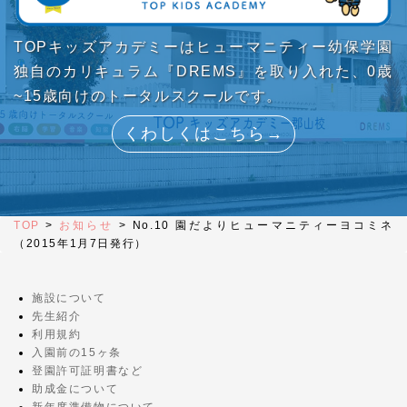
TOPキッズアカデミーはヒューマニティー幼保学園
独自のカリキュラム『DREMS』を取り入れた、0歳
~15歳向けのトータルスクールです。
くわしくはこちら→
TOP
>
お知らせ
>
No.10 園だよりヒューマニティーヨコミネ
（2015年1月7日発行）
施設について
先生紹介
利用規約
入園前の15ヶ条
登園許可証明書など
助成金について
新年度準備物について