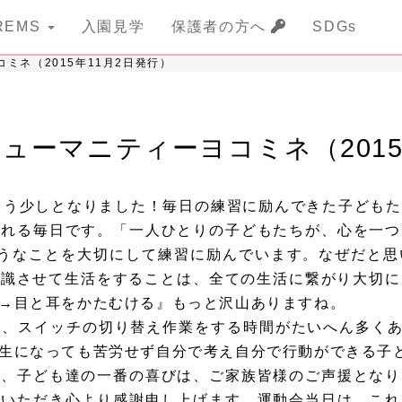
REMS
入園見学
保護者の方へ
SDGs
コミネ（2015年11月2日発行）
りヒューマニティーヨコミネ（201
もう少しとなりました！毎日の練習に励んできた子どもた
される毎日です。「一人ひとりの子どもたちが、心を一つ
ようなことを大切にして練習に励んでいます。なぜだと思
かり意識させて生活をすることは、全ての生活に繋がり大切
→目と耳をかたむける』もっと沢山ありますね。
スイッチの切り替え作業をする時間がたいへん多くありま
生になっても苦労せず自分で考え自分で行動ができる子
、子ども達の一番の喜びは、ご家族皆様のご声援となり
もいただき心より感謝申し上げます。運動会当日は、これ