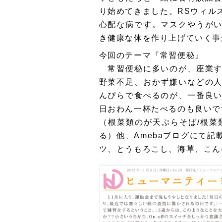
り始めてきました。RSウィル
心配な病です。マスクやうが
き健康な体を作り上げていく事
今回のテーマ『常習便秘』
常習便秘に多いのが、座業す
野菜不足、おかず嫌いなどの
んぴらで食べるのが、一番良
日おわん一杯たべるのも良いで
（根菜類のが天ぷらそば/根菜
る）他、Amebaブログにて
ツ、とうもろこし、海草、こん