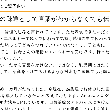
でご覧下さい。
思の疎通として言葉がわからなくても伝
、論理的思考と言われています。ただ表現できないだけ
・エネルギーで残りで伝わって気持ち感情の中で伝わっ
だ黙って子どもをつれていくのではなくて、子どもに「こ
くても、お母さんの感情やエネルギーを受け取り、行った
ということ。
ない…だから言葉をかけない。ではなく、乳児期ではたく
けて、意識をわけてあげるような対応をご家庭でもお願
め一カ月がたちました。今現在、感染症でお休みした園
を導入していきたいと考えております。Amebaブロ
す方法をUPしています。自然治療のアドバイスにお役立
会を開いていきます。 ニュースでも報道しています通り