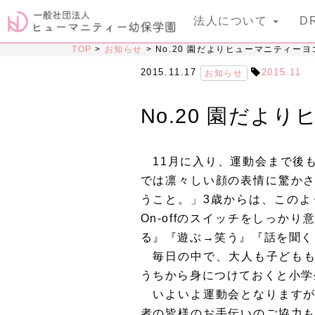
法人について
D
TOP
>
お知らせ
>
No.20 園だよりヒューマニティーヨ
2015.11.17
2015.11
お知らせ
No.20 園だよ
11月に入り、運動会まで後
では凛々しい顔の表情に驚か
うこと。」3歳からは、この
On-offのスイッチをしっ
る』『遊ぶ→笑う』『話を聞く
毎日の中で、大人も子どもも、
うちから身につけておくと小学
いよいよ運動会となりますが
者の皆様のお手伝いのご協力