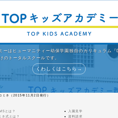
デミーはヒューマニティー幼保学園独自のカリキュラム『D
向けのトータルスクールです。
くわしくはこちら→
コミネ（2015年11月2日発行）
EMSとは？
入園見学
ミネ式とは？
資料請求