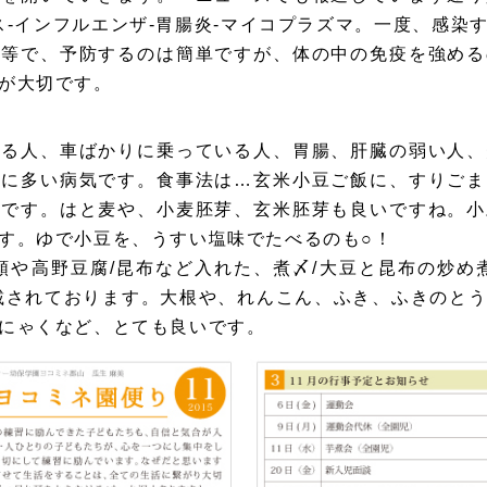
ス-インフルエンザ-胃腸炎-マイコプラズマ。一度、感染
い等で、予防するのは簡単ですが、体の中の免疫を強める
が大切です。
る人、車ばかりに乗っている人、胃腸、肝臓の弱い人、
人に多い病気です。食事法は…玄米小豆ご飯に、すりごま
いです。はと麦や、小麦胚芽、玄米胚芽も良いですね。小
す。ゆで小豆を、うすい塩味でたべるのも○！
類や高野豆腐/昆布など入れた、煮〆/大豆と昆布の炒め
記載されております。大根や、れんこん、ふき、ふきのと
にゃくなど、とても良いです。