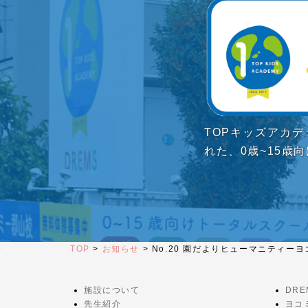
TOPキッズアカ
れた、0歳~15歳
TOP
>
お知らせ
>
No.20 園だよりヒューマニティーヨ
施設について
DR
先生紹介
ヨコ