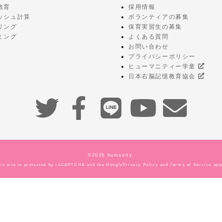
教育
採用情報
ッシュ計算
ボランティアの募集
リング
保育実習生の募集
ミング
よくある質問
お問い合わせ
プライバシーポリシー
ヒューマニティー学童
日本右脳記憶教育協会
©2026
humanity.
is site is protected by reCAPTCHA and the Google
Privacy Policy
and
Terms of Service
app