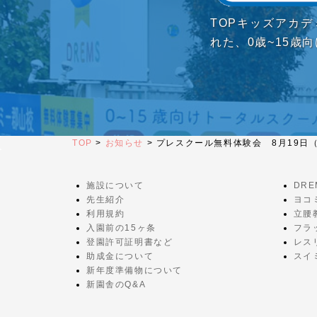
TOPキッズアカ
れた、0歳~15歳
TOP
>
お知らせ
>
プレスクール無料体験会 8月19日
施設について
DR
先生紹介
ヨコ
利用規約
立腰
入園前の15ヶ条
フラ
登園許可証明書など
レス
助成金について
スイ
新年度準備物について
新園舎のQ&A