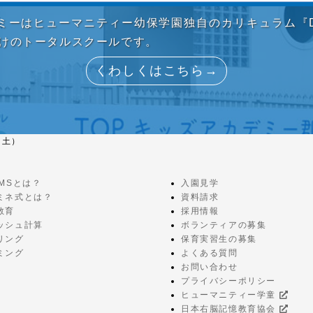
デミーはヒューマニティー幼保学園独自のカリキュラム『D
向けのトータルスクールです。
くわしくはこちら→
（土）
EMSとは？
入園見学
ミネ式とは？
資料請求
教育
採用情報
ッシュ計算
ボランティアの募集
リング
保育実習生の募集
ミング
よくある質問
お問い合わせ
プライバシーポリシー
ヒューマニティー学童
日本右脳記憶教育協会