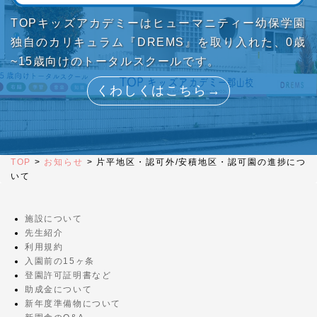
TOPキッズアカデミーはヒューマニティー幼保学園
独自のカリキュラム『DREMS』を取り入れた、0歳
~15歳向けのトータルスクールです。
くわしくはこちら→
TOP
>
お知らせ
>
片平地区・認可外/安積地区・認可園の進捗につ
いて
施設について
先生紹介
利用規約
入園前の15ヶ条
登園許可証明書など
助成金について
新年度準備物について