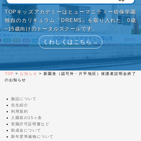
TOPキッズアカデミーはヒューマニティー幼保学園
独自のカリキュラム『DREMS』を取り入れた、0歳
~15歳向けのトータルスクールです。
くわしくはこちら→
TOP
>
お知らせ
>
新園舎（認可外・片平地区）保護者説明会終了
のお知らせ
施設について
先生紹介
利用規約
入園前の15ヶ条
登園許可証明書など
助成金について
新年度準備物について