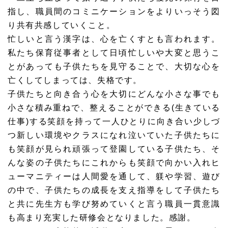
指し、職員間のコミニケーションをよりいっそう図
り共有共感していくこと。
忙しいと言う漢字は、心を亡くすとも言われます。
私たち保育従事者として日頃忙しいや大変と思うこ
とがあっても子供たちを見守ることで、大切な心を
亡くしてしまっては、失格です。
子供たちと向き合う心を大切にどんな小さな事でも
小さな積み重ねで、整えることができる(生きている
仕事)する笑顔を持って一人ひとりに向き合い少しづ
つ新しい環境やクラスになれ泣いていた子供たちに
も笑顔が見られ頑張って登園している子供たち、そ
んな姿の子供たちにこれからも笑顔で向かい入れヒ
ューマニティーは人間愛を通して、躾や学習、遊び
の中で、子供たちの成長を支え指導をして子供たち
と共に先生方も学び努めていくと言う職員一貫意識
も高まり充実した研修会となりました。感謝。