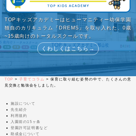
TOPキッズアカデミーはヒューマニティー幼保学園
独自のカリキュラム『DREMS』を取り入れた、0歳
~15歳向けのトータルスクールです。
くわしくはこちら→
TOP
>
子育てコラム
>
保育に取り組む姿勢の中で、たくさんの意
見交換と勉強会をしました。
施設について
先生紹介
利用規約
入園前の15ヶ条
登園許可証明書など
助成金について