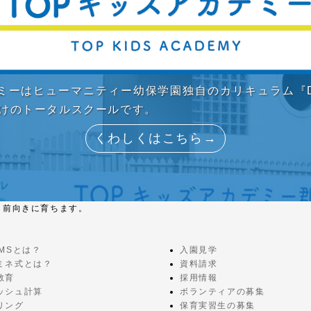
デミーはヒューマニティー幼保学園独自のカリキュラム『D
向けのトータルスクールです。
くわしくはこちら→
と前向きに育ちます。
EMSとは？
入園見学
ミネ式とは？
資料請求
教育
採用情報
ッシュ計算
ボランティアの募集
リング
保育実習生の募集