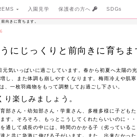
REMS
入園見学
保護者の方へ
SDGs
と前向きに育ちます。
6
ようにじっくりと前向きに育ちま
日元気いっぱいに過ごしています。春から初夏へ太陽の
も増し、また体調も崩しやすくなります。梅雨冷えや肌寒
は、一枚羽織物をもって調整してお過ごし下さい。
くり楽しみましょう。
保育部さん・幼知部さん・学童さん、多種多様に子どもた
います。そろそろ、もっとこうしてくれたらいいのに・・
ちを通して成長の中には、時間のかかる子（劣っているこ
発達と共に急激に伸びる子がいます。また、出来なかった