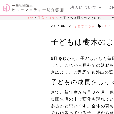
法人について
D
TOP
>
子育てコラム
>
子どもは樹木のようにじっくり
2017.06.02
2017.0
子育てコラム
子どもは樹木の
6月をむかえ、子どもたちも毎
した。これから戸外での活動
さぬよう、ご家庭でも外出の際
子どもの成長をじっ
さて、新年度から早３ケ月、
集団生活の中で変化も現れて
あるかと思います。全体の育
でも頑張っている子、後から