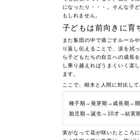
になったり・・・。そんな子
もしれません。
子どもは前向きに育
また集団の中で過ごすルール
り返し伝えることで、涙を拭
ら子どもたちの自立への成長
し乗り越えればうまくいく楽
ます。
ここで、樹木と人間に対比して
種子期→発芽期→成長期→
胎児期→誕生→10才→結実
実がなって花が咲いたところ