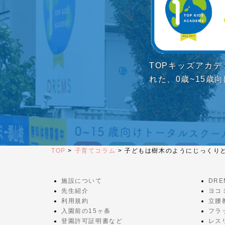
TOPキッズアカ
れた、0歳~15歳
TOP
>
子育てコラム
>
子どもは樹木のようにじっくり
施設について
DR
先生紹介
ヨコ
利用規約
立腰
入園前の15ヶ条
フラ
登園許可証明書など
レス